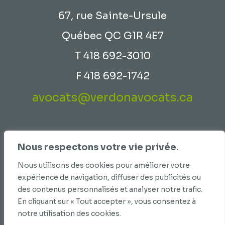
67, rue Sainte-Ursule
Québec QC G1R 4E7
T 418 692-3010
F 418 692-1742
avocats@verdonavocats.ca
Services
Nous respectons votre vie privée.
Avocats
Nous utilisons des cookies pour améliorer votre
Équipe
expérience de navigation, diffuser des publicités ou
Histoire
des contenus personnalisés et analyser notre trafic.
Loi 25 et Politique de confidentialité
En cliquant sur « Tout accepter », vous consentez à
notre utilisation des cookies.